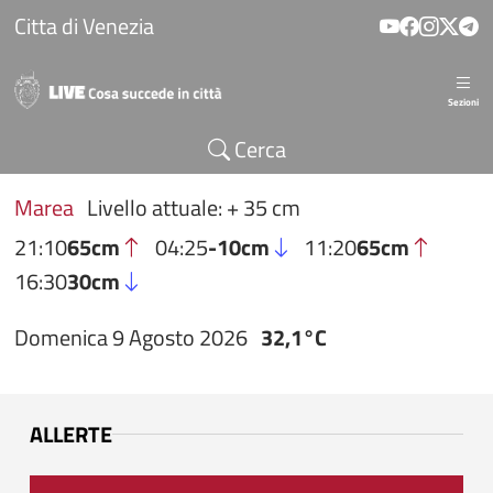
Salta al contenuto principale
Citta di Venezia
Sezioni
Cerca
Marea
Livello attuale: + 35 cm
21:10
65cm
04:25
-10cm
11:20
65cm
16:30
30cm
Domenica 9 Agosto 2026
32,1°C
ALLERTE