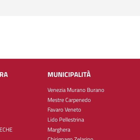
URA
MUNICIPALITÀ
Venezia Murano Burano
Mestre Carpenedo
Favaro Veneto
Lido Pellestrina
TECHE
Marghera
Chirignago Zelarino