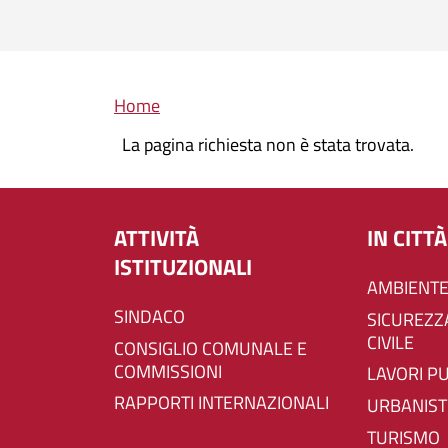
Briciole di pane
Home
La pagina richiesta non è stata trovata.
ATTIVITÀ
IN CITTÀ
ISTITUZIONALI
AMBIENTE
SINDACO
SICUREZZA E PROTEZIONE
CIVILE
CONSIGLIO COMUNALE E
COMMISSIONI
LAVORI P
RAPPORTI INTERNAZIONALI
URBANIST
TURISMO