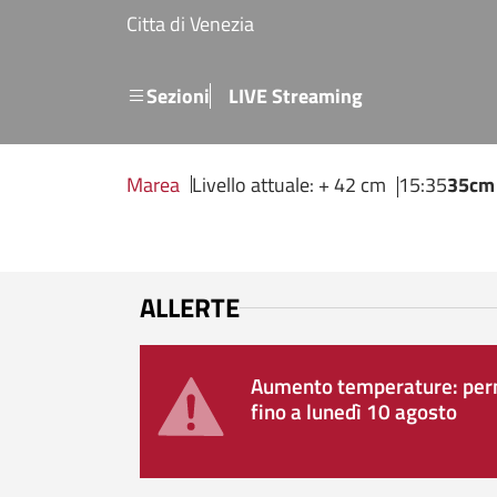
Salta al contenuto principale
Citta di Venezia
Menu secondario
Sezioni
LIVE Streaming
Marea
Livello attuale: + 42 cm
15:35
35cm
ALLERTE
Aumento temperature: perm
fino a lunedì 10 agosto