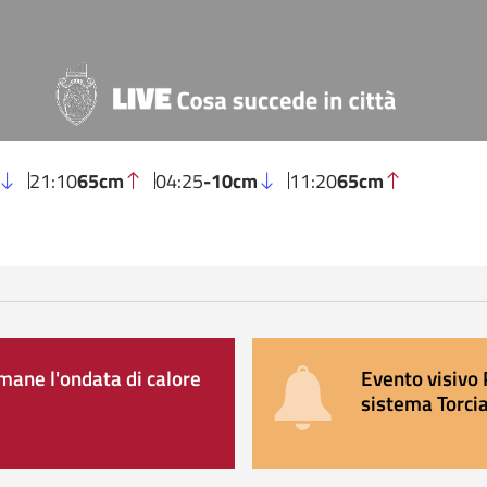
21:10
65cm
04:25
-10cm
11:20
65cm
ane l'ondata di calore
Evento visivo 
sistema Torcia