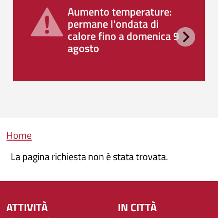
Aumento temperature:
permane l'ondata di
calore fino a domenica 9
agosto
Briciole di pane
Home
La pagina richiesta non è stata trovata.
ATTIVITÀ
IN CITTÀ