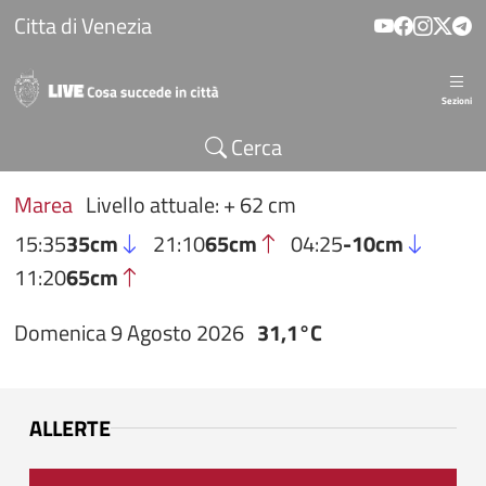
Salta al contenuto principale
Citta di Venezia
Sezioni
Cerca
Marea
Livello attuale: + 62 cm
15:35
35cm
21:10
65cm
04:25
-10cm
11:20
65cm
Domenica 9 Agosto 2026
31,1°C
ALLERTE