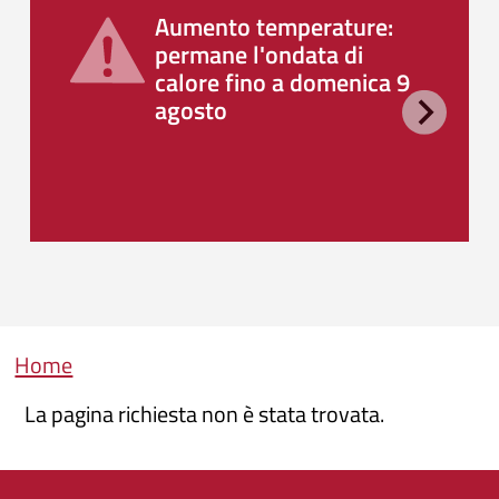
Aumento temperature:
permane l'ondata di
calore fino a domenica 9
agosto
Briciole di pane
Home
La pagina richiesta non è stata trovata.