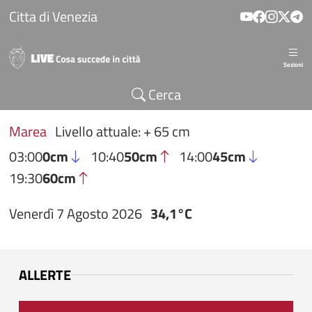
Salta al contenuto principale
Citta di Venezia
Sezioni
Cerca
Marea
Livello attuale: + 65 cm
03:00
0cm
10:40
50cm
14:00
45cm
19:30
60cm
Venerdì 7 Agosto 2026
34,1°C
ALLERTE