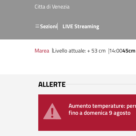
Salta al contenuto principale
Citta di Venezia
Menu secondario
Sezioni
LIVE Streaming
Marea
Livello attuale: + 53 cm
14:00
45cm
ALLERTE
Aumento temperature: perm
fino a domenica 9 agosto