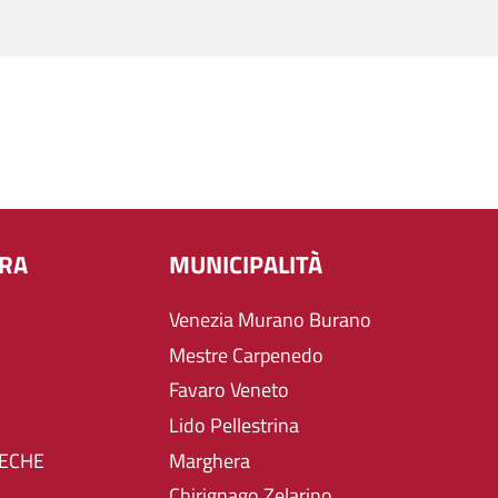
URA
MUNICIPALITÀ
Venezia Murano Burano
Mestre Carpenedo
Favaro Veneto
Lido Pellestrina
TECHE
Marghera
Chirignago Zelarino