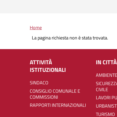
Briciole di pane
Home
La pagina richiesta non è stata trovata.
ATTIVITÀ
IN CITTÀ
ISTITUZIONALI
AMBIENTE
SINDACO
SICUREZZA E PROTEZIONE
CIVILE
CONSIGLIO COMUNALE E
COMMISSIONI
LAVORI P
RAPPORTI INTERNAZIONALI
URBANIST
TURISMO