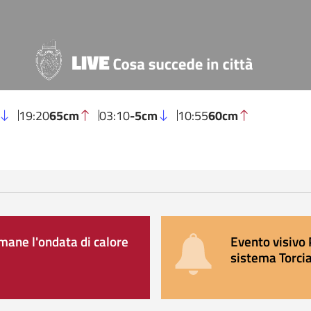
19:20
65cm
03:10
-5cm
10:55
60cm
ane l'ondata di calore
Evento visivo 
sistema Torcia