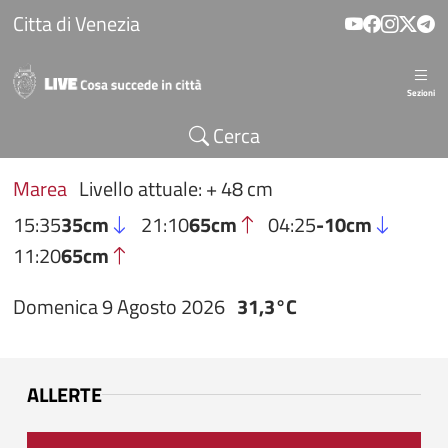
Salta al contenuto principale
Citta di Venezia
Sezioni
Cerca
Marea
Livello attuale: + 48 cm
15:35
35cm
21:10
65cm
04:25
-10cm
11:20
65cm
Domenica 9 Agosto 2026
31,3°C
ALLERTE