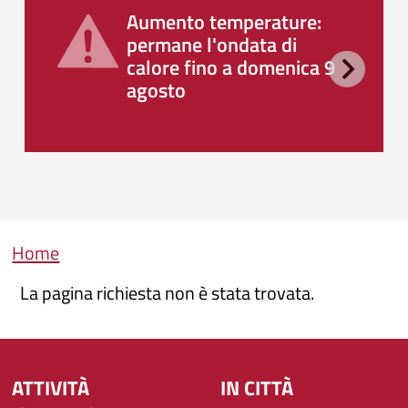
Aumento temperature:
permane l'ondata di
calore fino a domenica 9
agosto
Briciole di pane
Home
La pagina richiesta non è stata trovata.
ATTIVITÀ
IN CITTÀ