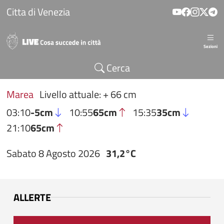
Salta al contenuto principale
Citta di Venezia
Sezioni
Cerca
Marea
Livello attuale: + 66 cm
03:10
-5cm
10:55
65cm
15:35
35cm
21:10
65cm
Sabato 8 Agosto 2026
31,2°C
ALLERTE