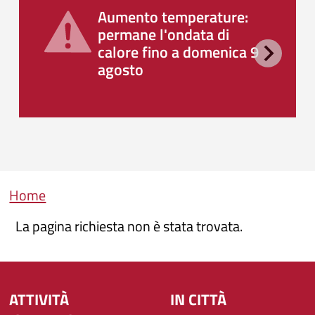
Aumento temperature:
permane l'ondata di
calore fino a domenica 9
agosto
Briciole di pane
Home
La pagina richiesta non è stata trovata.
ATTIVITÀ
IN CITTÀ