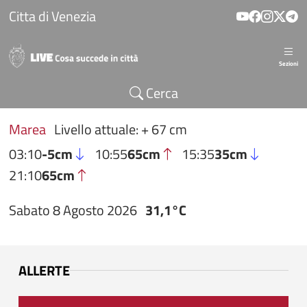
Salta al contenuto principale
Citta di Venezia
Sezioni
Cerca
Marea
Livello attuale: + 67 cm
03:10
-5cm
10:55
65cm
15:35
35cm
21:10
65cm
Sabato 8 Agosto 2026
31,1°C
ALLERTE