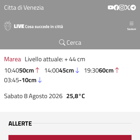
Salta al contenuto principale
Citta di Venezia
Sezioni
Cerca
Marea
Livello attuale: + 44 cm
10:40
50cm
14:00
45cm
19:30
60cm
03:45
-10cm
Sabato 8 Agosto 2026
25,8°C
ALLERTE