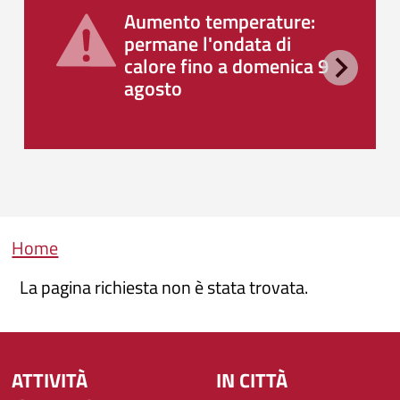
Aumento temperature:
permane l'ondata di
calore fino a domenica 9
agosto
Briciole di pane
Home
La pagina richiesta non è stata trovata.
ATTIVITÀ
IN CITTÀ