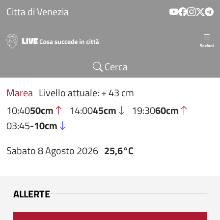
Salta al contenuto principale
Citta di Venezia
Sezioni
Cerca
Marea
Livello attuale: + 43 cm
10:40
50cm
14:00
45cm
19:30
60cm
03:45
-10cm
Sabato 8 Agosto 2026
25,6°C
ALLERTE