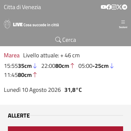
Salta al contenuto principale
Citta di Venezia
Sezioni
Cerca
Marea
Livello attuale: + 46 cm
15:55
35cm
22:00
80cm
05:00
-25cm
11:45
80cm
Lunedì 10 Agosto 2026
31,8°C
ALLERTE