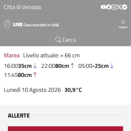
Salta al contenuto principale
Citta di Venezia
Sezioni
Cerca
Marea
Livello attuale: + 66 cm
16:00
35cm
22:00
80cm
05:00
-25cm
11:45
80cm
Lunedì 10 Agosto 2026
30,9°C
ALLERTE