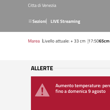
Salta al contenuto principale
Citta di Venezia
Menu secondario
Sezioni
LIVE Streaming
Marea
Livello attuale: + 33 cm
17:50
65cm
ALLERTE
Aumento temperature: perm
fino a domenica 9 agosto