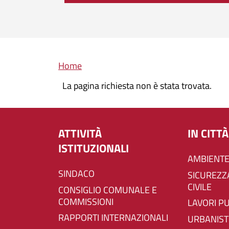
Briciole di pane
Home
La pagina richiesta non è stata trovata.
ATTIVITÀ
IN CITTÀ
ISTITUZIONALI
AMBIENTE
SINDACO
SICUREZZA E PROTEZIONE
CIVILE
CONSIGLIO COMUNALE E
COMMISSIONI
LAVORI P
RAPPORTI INTERNAZIONALI
URBANIST