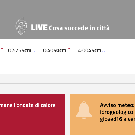
02:25
5cm
10:40
50cm
14:00
45cm
ane l'ondata di calore
Avviso meteo: 
idrogeologico 
giovedì 6 a ve