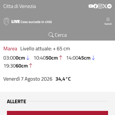
Salta al contenuto principale
Citta di Venezia
Sezioni
Cerca
Marea
Livello attuale: + 65 cm
03:00
0cm
10:40
50cm
14:00
45cm
19:30
60cm
Venerdì 7 Agosto 2026
34,4°C
ALLERTE