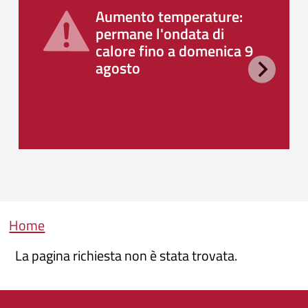
Aumento temperature:
permane l'ondata di
calore fino a domenica 9
agosto
Briciole di pane
Home
La pagina richiesta non è stata trovata.