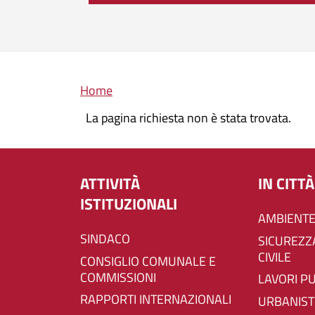
Briciole di pane
Home
La pagina richiesta non è stata trovata.
ATTIVITÀ
IN CITTÀ
ISTITUZIONALI
AMBIENTE
SINDACO
SICUREZZA E PROTEZIONE
CIVILE
CONSIGLIO COMUNALE E
COMMISSIONI
LAVORI P
RAPPORTI INTERNAZIONALI
URBANIST