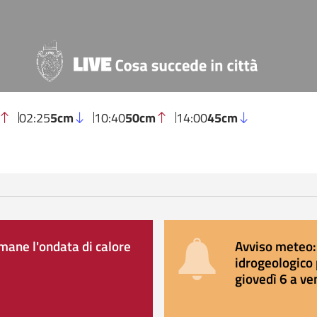
02:25
5cm
10:40
50cm
14:00
45cm
ane l'ondata di calore
Avviso meteo: 
idrogeologico 
giovedì 6 a ve