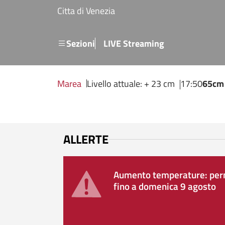
Salta al contenuto principale
Citta di Venezia
Menu secondario
Sezioni
LIVE Streaming
Marea
Livello attuale: + 23 cm
17:50
65cm
ALLERTE
Aumento temperature: perm
fino a domenica 9 agosto