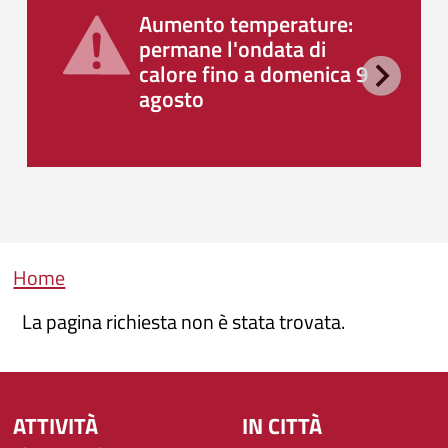
Aumento temperature:
permane l'ondata di
calore fino a domenica 9
agosto
Briciole di pane
Home
La pagina richiesta non è stata trovata.
ATTIVITÀ
IN CITTÀ