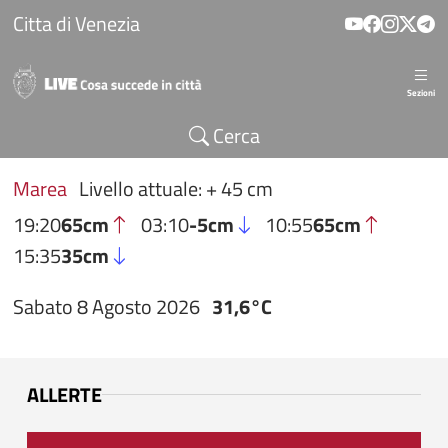
Salta al contenuto principale
Citta di Venezia
Sezioni
Cerca
Marea
Livello attuale: + 45 cm
19:20
65cm
03:10
-5cm
10:55
65cm
15:35
35cm
Sabato 8 Agosto 2026
31,6°C
ALLERTE