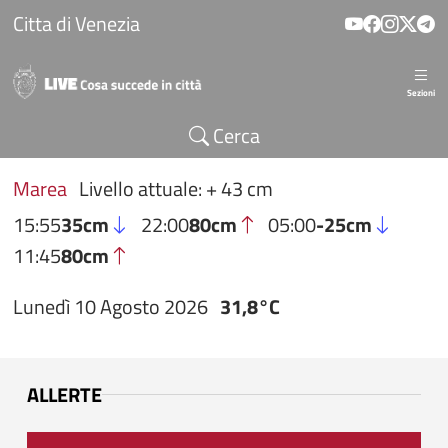
Salta al contenuto principale
Citta di Venezia
Sezioni
Cerca
Marea
Livello attuale: + 43 cm
15:55
35cm
22:00
80cm
05:00
-25cm
11:45
80cm
Lunedì 10 Agosto 2026
31,8°C
ALLERTE