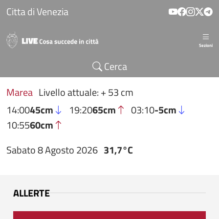
Salta al contenuto principale
Citta di Venezia
Sezioni
Cerca
Marea
Livello attuale: + 53 cm
14:00
45cm
19:20
65cm
03:10
-5cm
10:55
60cm
Sabato 8 Agosto 2026
31,7°C
ALLERTE