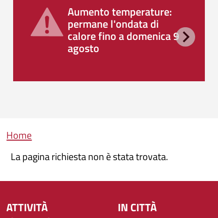
Aumento temperature:
permane l'ondata di
calore fino a domenica 9
agosto
Briciole di pane
Home
La pagina richiesta non è stata trovata.
ATTIVITÀ
IN CITTÀ