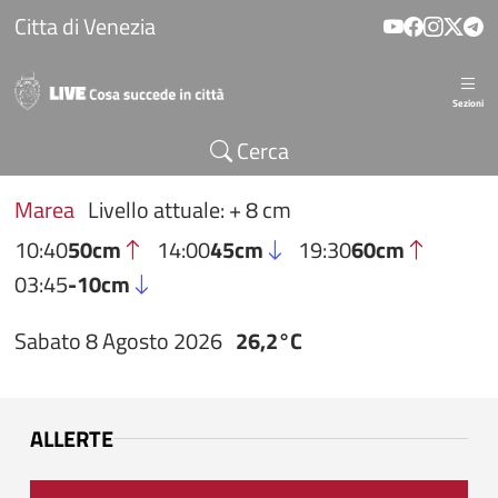
Salta al contenuto principale
Citta di Venezia
Sezioni
Cerca
Marea
Livello attuale: + 8 cm
10:40
50cm
14:00
45cm
19:30
60cm
03:45
-10cm
Sabato 8 Agosto 2026
26,2°C
ALLERTE