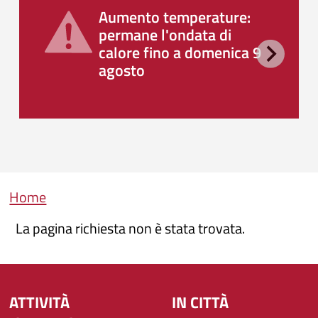
Aumento temperature:
permane l'ondata di
calore fino a domenica 9
agosto
Briciole di pane
Home
La pagina richiesta non è stata trovata.
ATTIVITÀ
IN CITTÀ