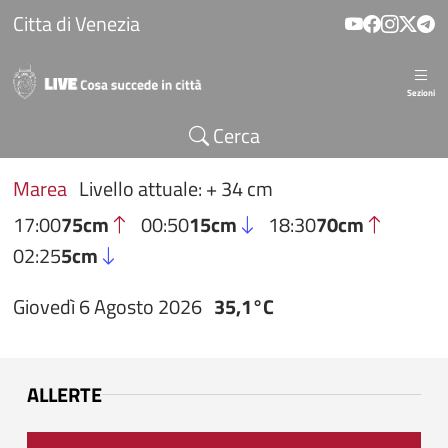
Salta al contenuto principale
Citta di Venezia
Sezioni
Cerca
Marea
Livello attuale: + 34 cm
17:00
75cm
00:50
15cm
18:30
70cm
02:25
5cm
Giovedì 6 Agosto 2026
35,1°C
ALLERTE