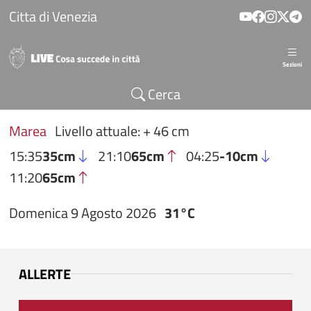
Salta al contenuto principale
Citta di Venezia
Sezioni
Cerca
Marea
Livello attuale: + 46 cm
15:35
35cm
21:10
65cm
04:25
-10cm
11:20
65cm
Domenica 9 Agosto 2026
31°C
ALLERTE