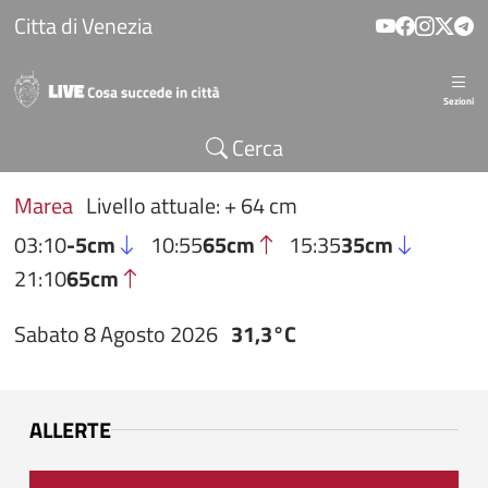
Salta al contenuto principale
Citta di Venezia
Sezioni
Cerca
Marea
Livello attuale: + 64 cm
03:10
-5cm
10:55
65cm
15:35
35cm
21:10
65cm
Sabato 8 Agosto 2026
31,3°C
ALLERTE