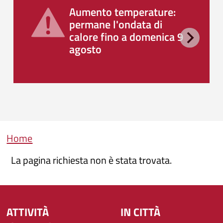
Aumento temperature:
permane l'ondata di
calore fino a domenica 9
agosto
Briciole di pane
Home
La pagina richiesta non è stata trovata.
ATTIVITÀ
IN CITTÀ