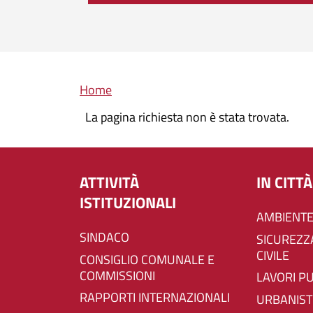
Briciole di pane
Home
La pagina richiesta non è stata trovata.
ATTIVITÀ
IN CITTÀ
ISTITUZIONALI
AMBIENTE
SINDACO
SICUREZZA E PROTEZIONE
CIVILE
CONSIGLIO COMUNALE E
COMMISSIONI
LAVORI P
RAPPORTI INTERNAZIONALI
URBANIST