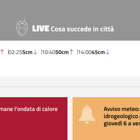
02:25
5cm
10:40
50cm
14:00
45cm
ane l'ondata di calore
Avviso meteo: 
idrogeologico 
giovedì 6 a ve