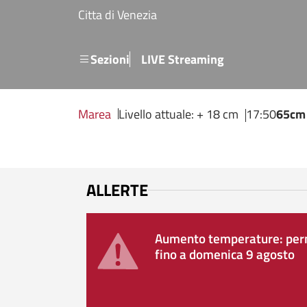
Salta al contenuto principale
Citta di Venezia
Menu secondario
Sezioni
LIVE Streaming
Marea
Livello attuale: + 18 cm
17:50
65cm
ALLERTE
Aumento temperature: perm
fino a domenica 9 agosto