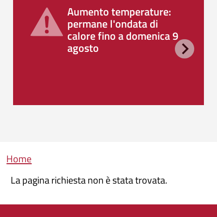
Aumento temperature:
permane l'ondata di
calore fino a domenica 9
agosto
Briciole di pane
Home
La pagina richiesta non è stata trovata.