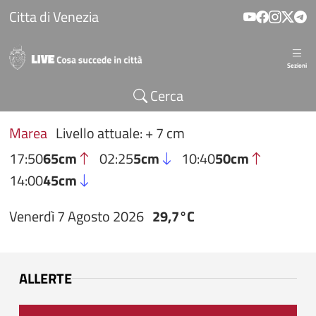
Salta al contenuto principale
Citta di Venezia
Sezioni
Cerca
Marea
Livello attuale: + 7 cm
17:50
65cm
02:25
5cm
10:40
50cm
14:00
45cm
Venerdì 7 Agosto 2026
29,7°C
ALLERTE