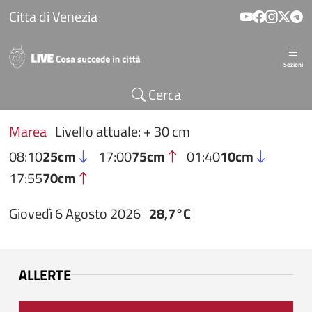
Salta al contenuto principale
Citta di Venezia
Sezioni
Cerca
Marea
Livello attuale: + 30 cm
08:10
25cm
17:00
75cm
01:40
10cm
17:55
70cm
Giovedì 6 Agosto 2026
28,7°C
ALLERTE