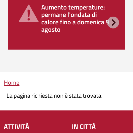
Aumento temperature:
permane l'ondata di
calore fino a domenica 9
agosto
Briciole di pane
Home
La pagina richiesta non è stata trovata.
ATTIVITÀ
IN CITTÀ