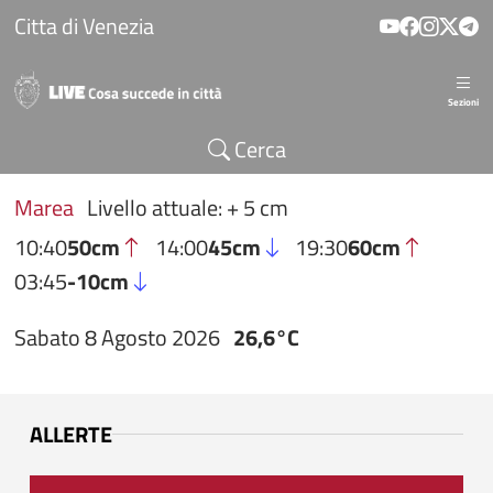
Salta al contenuto principale
Citta di Venezia
Sezioni
Cerca
Marea
Livello attuale: + 5 cm
10:40
50cm
14:00
45cm
19:30
60cm
03:45
-10cm
Sabato 8 Agosto 2026
26,6°C
ALLERTE