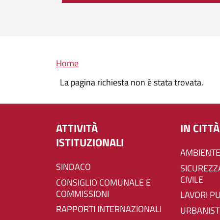
Briciole di pane
Home
La pagina richiesta non è stata trovata.
ATTIVITÀ
IN CITTÀ
ISTITUZIONALI
AMBIENTE
SINDACO
SICUREZZA E PROTEZIONE
CIVILE
CONSIGLIO COMUNALE E
COMMISSIONI
LAVORI P
RAPPORTI INTERNAZIONALI
URBANIST