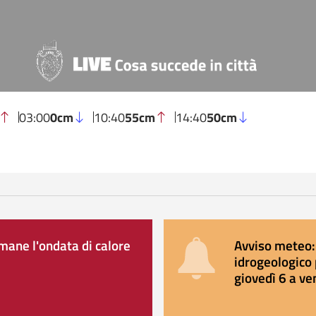
03:00
0cm
10:40
55cm
14:40
50cm
ane l'ondata di calore
Avviso meteo: 
idrogeologico 
giovedì 6 a ve