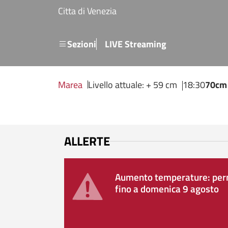
Salta al contenuto principale
Citta di Venezia
Menu secondario
Sezioni
LIVE Streaming
Marea
Livello attuale: + 59 cm
18:30
70cm
ALLERTE
Aumento temperature: perm
fino a domenica 9 agosto