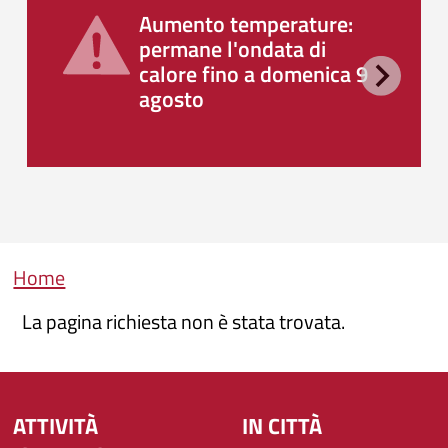
Aumento temperature:
permane l'ondata di
calore fino a domenica 9
agosto
Briciole di pane
Home
La pagina richiesta non è stata trovata.
ATTIVITÀ
IN CITTÀ