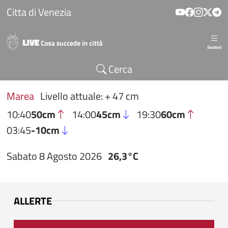
Salta al contenuto principale
Citta di Venezia
Sezioni
Cerca
Marea
Livello attuale: + 47 cm
10:40
50cm
14:00
45cm
19:30
60cm
03:45
-10cm
Sabato 8 Agosto 2026
26,3°C
ALLERTE