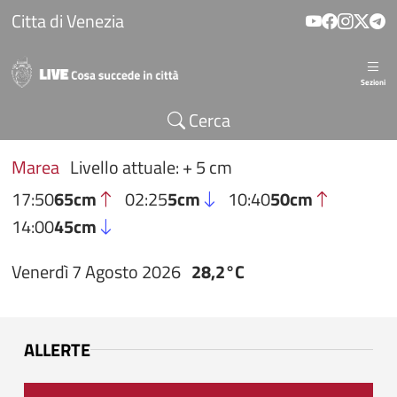
Salta al contenuto principale
Citta di Venezia
Sezioni
Cerca
Marea
Livello attuale: + 5 cm
17:50
65cm
02:25
5cm
10:40
50cm
14:00
45cm
Venerdì 7 Agosto 2026
28,2°C
ALLERTE