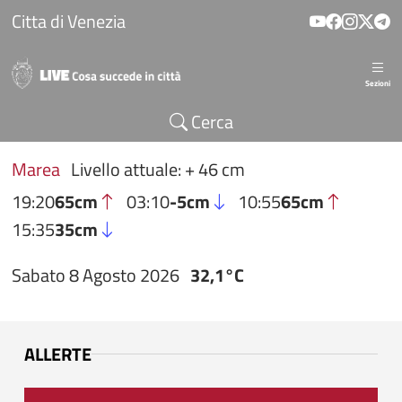
Salta al contenuto principale
Citta di Venezia
Sezioni
Cerca
Marea
Livello attuale: + 46 cm
19:20
65cm
03:10
-5cm
10:55
65cm
15:35
35cm
Sabato 8 Agosto 2026
32,1°C
ALLERTE