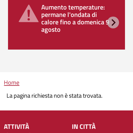
Aumento temperature:
permane l'ondata di
calore fino a domenica 9
agosto
Briciole di pane
Home
La pagina richiesta non è stata trovata.
ATTIVITÀ
IN CITTÀ