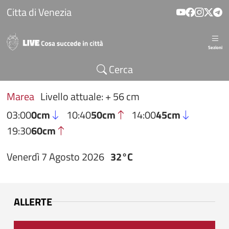
Salta al contenuto principale
Citta di Venezia
Sezioni
Cerca
Marea
Livello attuale: + 56 cm
03:00
0cm
10:40
50cm
14:00
45cm
19:30
60cm
Venerdì 7 Agosto 2026
32°C
ALLERTE