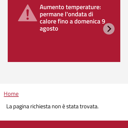
Aumento temperature:
permane l'ondata di
calore fino a domenica 9
agosto
Briciole di pane
Home
La pagina richiesta non è stata trovata.