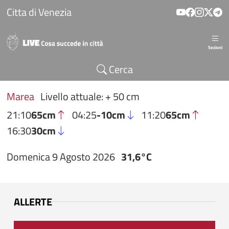
Salta al contenuto principale
Citta di Venezia
Sezioni
Cerca
Marea
Livello attuale: + 50 cm
21:10
65cm
04:25
-10cm
11:20
65cm
16:30
30cm
Domenica 9 Agosto 2026
31,6°C
ALLERTE