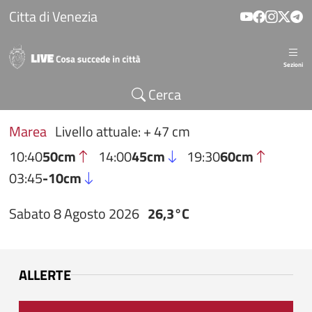
Salta al contenuto principale
Citta di Venezia
Sezioni
Cerca
Marea
Livello attuale: + 47 cm
10:40
50cm
14:00
45cm
19:30
60cm
03:45
-10cm
Sabato 8 Agosto 2026
26,3°C
ALLERTE