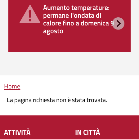
Aumento temperature:
permane l'ondata di
calore fino a domenica 9
agosto
Briciole di pane
Home
La pagina richiesta non è stata trovata.
ATTIVITÀ
IN CITTÀ