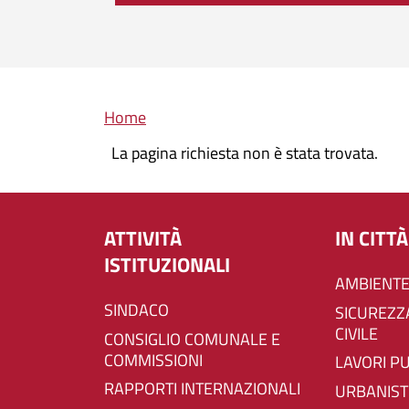
Briciole di pane
Home
La pagina richiesta non è stata trovata.
ATTIVITÀ
IN CITTÀ
ISTITUZIONALI
AMBIENTE
SINDACO
SICUREZZA E PROTEZIONE
CIVILE
CONSIGLIO COMUNALE E
COMMISSIONI
LAVORI P
RAPPORTI INTERNAZIONALI
URBANIST