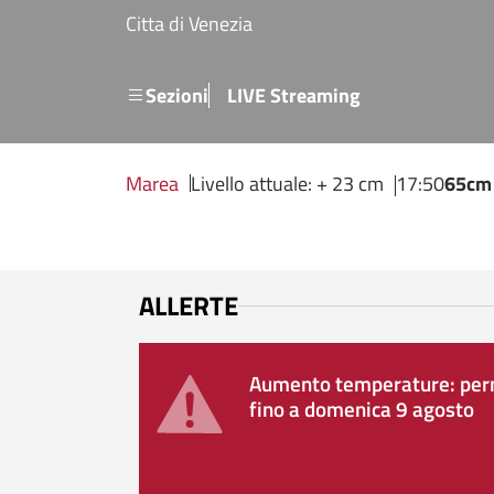
Salta al contenuto principale
Citta di Venezia
Menu secondario
Sezioni
LIVE Streaming
Marea
Livello attuale: + 23 cm
17:50
65cm
ALLERTE
Aumento temperature: perm
fino a domenica 9 agosto