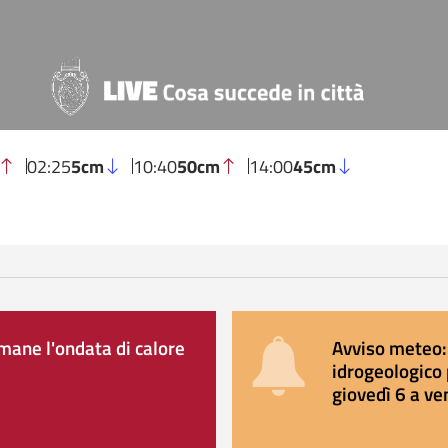
02:25
5cm
10:40
50cm
14:00
45cm
ane l'ondata di calore
Avviso meteo: 
idrogeologico 
giovedì 6 a ve