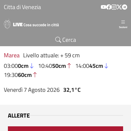
Salta al contenuto principale
Citta di Venezia
Sezioni
Cerca
Marea
Livello attuale: + 59 cm
03:00
0cm
10:40
50cm
14:00
45cm
19:30
60cm
Venerdì 7 Agosto 2026
32,1°C
ALLERTE