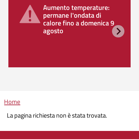
Aumento temperature:
permane l'ondata di
calore fino a domenica 9
agosto
Briciole di pane
Home
La pagina richiesta non è stata trovata.