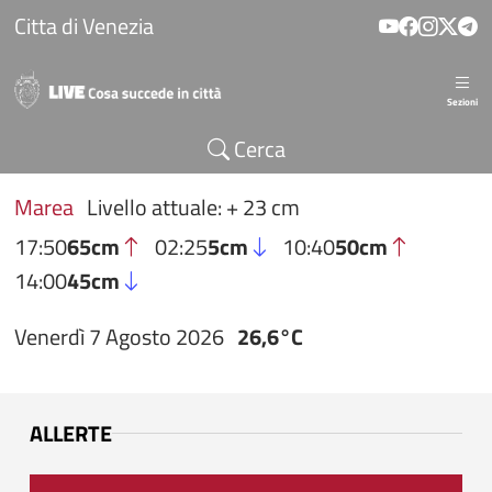
Salta al contenuto principale
Citta di Venezia
Sezioni
Cerca
Marea
Livello attuale: + 23 cm
17:50
65cm
02:25
5cm
10:40
50cm
14:00
45cm
Venerdì 7 Agosto 2026
26,6°C
ALLERTE