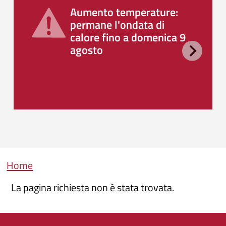
Aumento temperature:
permane l'ondata di
calore fino a domenica 9
agosto
Briciole di pane
Home
La pagina richiesta non è stata trovata.