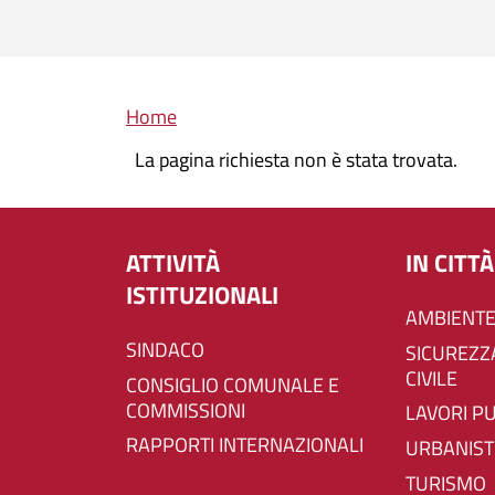
Briciole di pane
Home
La pagina richiesta non è stata trovata.
ATTIVITÀ
IN CITTÀ
ISTITUZIONALI
AMBIENTE
SINDACO
SICUREZZA E PROTEZIONE
CIVILE
CONSIGLIO COMUNALE E
COMMISSIONI
LAVORI P
RAPPORTI INTERNAZIONALI
URBANIST
TURISMO