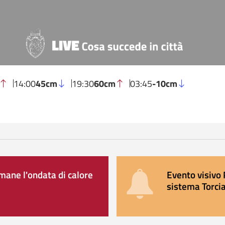
14:00
45cm
19:30
60cm
03:45
-10cm
ane l'ondata di calore
Evento visivo 
sistema Torcia