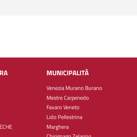
URA
MUNICIPALITÀ
Venezia Murano Burano
Mestre Carpenedo
Favaro Veneto
Lido Pellestrina
TECHE
Marghera
Chirignago Zelarino