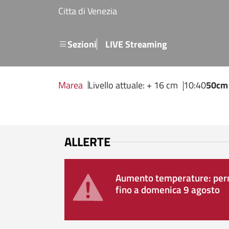
Salta al contenuto principale
Citta di Venezia
Menu secondario
Sezioni
LIVE Streaming
Marea
Livello attuale: + 16 cm
10:40
50cm
ALLERTE
Aumento temperature: perm
fino a domenica 9 agosto