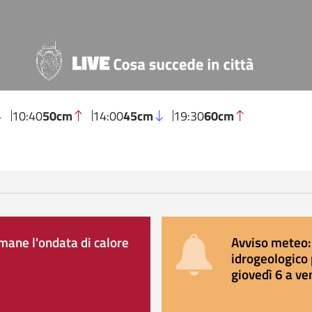
10:40
50cm
14:00
45cm
19:30
60cm
ane l'ondata di calore
Avviso meteo: 
idrogeologico 
giovedì 6 a ve