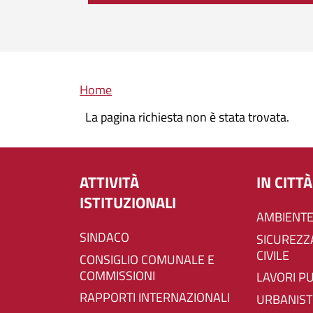
Briciole di pane
Home
La pagina richiesta non è stata trovata.
ATTIVITÀ
IN CITTÀ
ISTITUZIONALI
AMBIENTE
SINDACO
SICUREZZA E PROTEZIONE
CIVILE
CONSIGLIO COMUNALE E
COMMISSIONI
LAVORI P
RAPPORTI INTERNAZIONALI
URBANIST