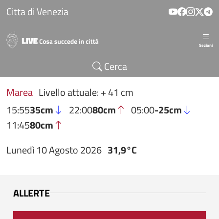
Salta al contenuto principale
Citta di Venezia
Sezioni
Cerca
Marea
Livello attuale: + 41 cm
15:55
35cm
22:00
80cm
05:00
-25cm
11:45
80cm
Lunedì 10 Agosto 2026
31,9°C
ALLERTE