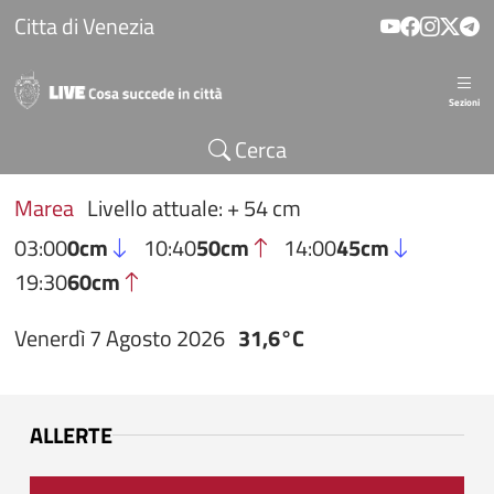
Salta al contenuto principale
Citta di Venezia
Sezioni
Cerca
Marea
Livello attuale: + 54 cm
03:00
0cm
10:40
50cm
14:00
45cm
19:30
60cm
Venerdì 7 Agosto 2026
31,6°C
ALLERTE