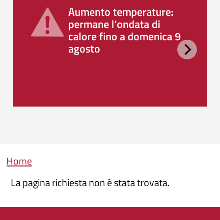
Aumento temperature:
permane l'ondata di
calore fino a domenica 9
agosto
Briciole di pane
Home
La pagina richiesta non è stata trovata.