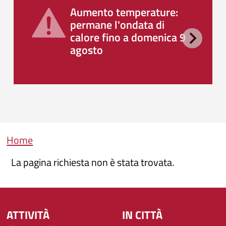
Aumento temperature:
permane l'ondata di
calore fino a domenica 9
agosto
Briciole di pane
Home
La pagina richiesta non è stata trovata.
ATTIVITÀ
IN CITTÀ