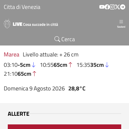
Salta al contenuto principale
Citta di Venezia
Sezioni
Cerca
Marea
Livello attuale: + 26 cm
03:10
-5cm
10:55
65cm
15:35
35cm
21:10
65cm
Domenica 9 Agosto 2026
28,8°C
ALLERTE