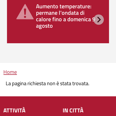
Aumento temperature:
permane l'ondata di
calore fino a domenica 9
agosto
Briciole di pane
Home
La pagina richiesta non è stata trovata.
ATTIVITÀ
IN CITTÀ