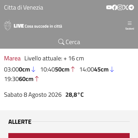
Salta al contenuto principale
Citta di Venezia
Sezioni
Cerca
Marea
Livello attuale: + 16 cm
03:00
0cm
10:40
50cm
14:00
45cm
19:30
60cm
Sabato 8 Agosto 2026
28,8°C
ALLERTE