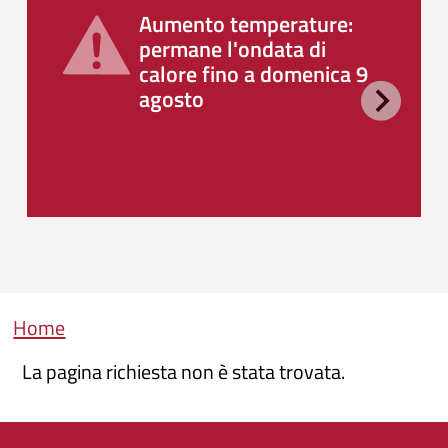
Aumento temperature:
permane l'ondata di
calore fino a domenica 9
agosto
Briciole di pane
Home
La pagina richiesta non è stata trovata.