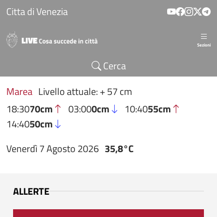
Salta al contenuto principale
Citta di Venezia
Sezioni
Cerca
Marea
Livello attuale: + 57 cm
18:30
70cm
03:00
0cm
10:40
55cm
14:40
50cm
Venerdì 7 Agosto 2026
35,8°C
ALLERTE