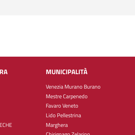
URA
MUNICIPALITÀ
Venezia Murano Burano
Mestre Carpenedo
Favaro Veneto
Lido Pellestrina
TECHE
Marghera
Chirignago Zelarino