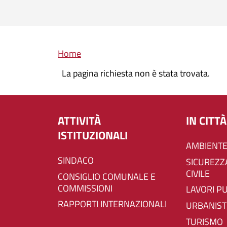
Briciole di pane
Home
La pagina richiesta non è stata trovata.
ATTIVITÀ
IN CITTÀ
ISTITUZIONALI
AMBIENTE
SINDACO
SICUREZZA E PROTEZIONE
CIVILE
CONSIGLIO COMUNALE E
COMMISSIONI
LAVORI P
RAPPORTI INTERNAZIONALI
URBANIST
TURISMO