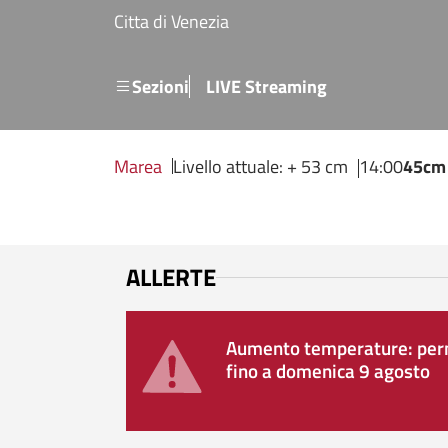
Salta al contenuto principale
Citta di Venezia
Menu secondario
Sezioni
LIVE Streaming
Marea
Livello attuale: + 53 cm
14:00
45cm
ALLERTE
Aumento temperature: perm
fino a domenica 9 agosto