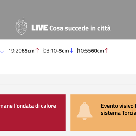
19:20
65cm
03:10
-5cm
10:55
60cm
ane l'ondata di calore
Evento visivo 
sistema Torcia