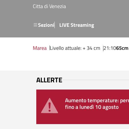
Salta al contenuto principale
Citta di Venezia
Menu secondario
Sezioni
LIVE Streaming
Marea
Livello attuale: + 34 cm
21:10
65cm
ALLERTE
Aumento temperature: perm
fino a lunedì 10 agosto