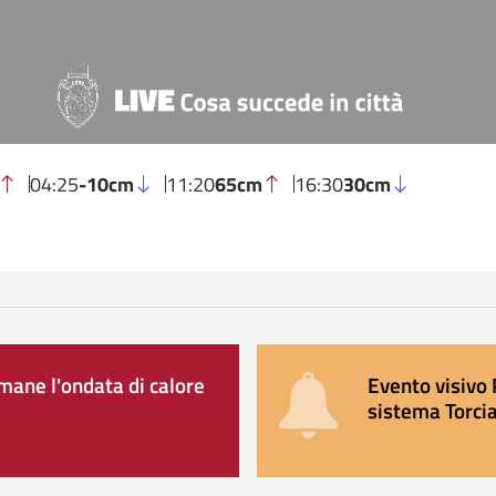
04:25
-10cm
11:20
65cm
16:30
30cm
ane l'ondata di calore
Evento visivo 
sistema Torcia