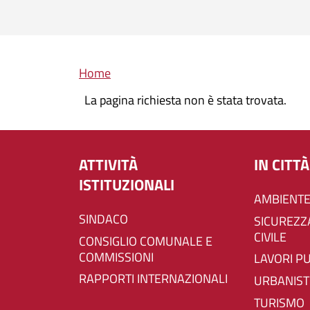
Briciole di pane
Home
La pagina richiesta non è stata trovata.
ATTIVITÀ
IN CITTÀ
ISTITUZIONALI
AMBIENTE
SINDACO
SICUREZZA E PROTEZIONE
CIVILE
CONSIGLIO COMUNALE E
COMMISSIONI
LAVORI P
RAPPORTI INTERNAZIONALI
URBANIST
TURISMO