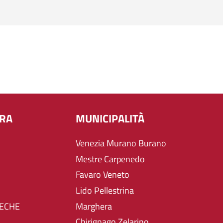
URA
MUNICIPALITÀ
Venezia Murano Burano
Mestre Carpenedo
Favaro Veneto
Lido Pellestrina
TECHE
Marghera
Chirignago Zelarino