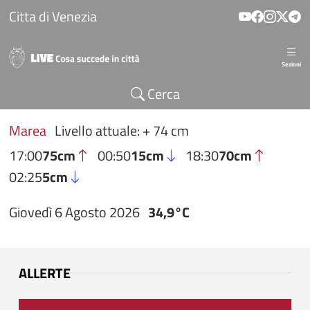
Salta al contenuto principale
Citta di Venezia
Sezioni
Cerca
Marea
Livello attuale: + 74 cm
17:00
75cm
00:50
15cm
18:30
70cm
02:25
5cm
Giovedì 6 Agosto 2026
34,9°C
ALLERTE