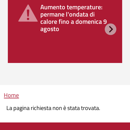
Aumento temperature:
permane l'ondata di
calore fino a domenica 9
agosto
Briciole di pane
Home
La pagina richiesta non è stata trovata.