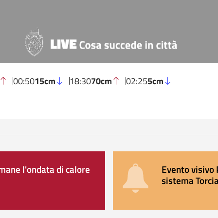
00:50
15cm
18:30
70cm
02:25
5cm
ane l'ondata di calore
Evento visivo 
sistema Torcia