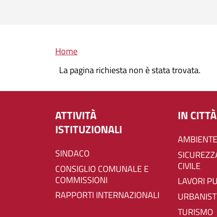
Briciole di pane
Home
La pagina richiesta non è stata trovata.
ATTIVITÀ
IN CITTÀ
ISTITUZIONALI
AMBIENTE
SINDACO
SICUREZZA E PROTEZIONE
CIVILE
CONSIGLIO COMUNALE E
COMMISSIONI
LAVORI P
RAPPORTI INTERNAZIONALI
URBANIST
TURISMO