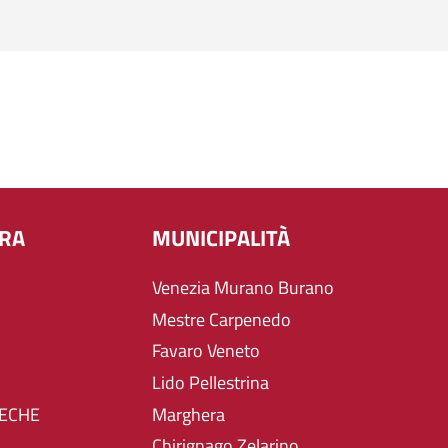
URA
MUNICIPALITÀ
Venezia Murano Burano
Mestre Carpenedo
Favaro Veneto
Lido Pellestrina
TECHE
Marghera
Chirignago Zelarino