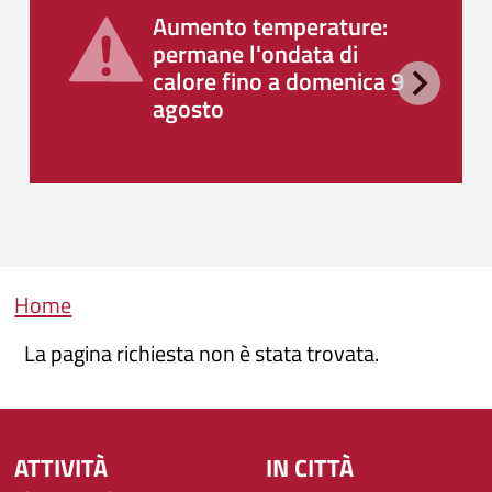
Aumento temperature:
permane l'ondata di
calore fino a domenica 9
agosto
Briciole di pane
Home
La pagina richiesta non è stata trovata.
ATTIVITÀ
IN CITTÀ