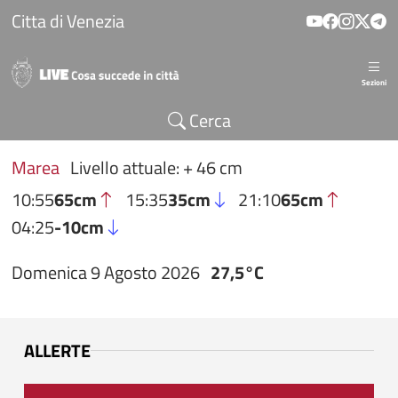
Salta al contenuto principale
Citta di Venezia
Sezioni
Cerca
Marea
Livello attuale: + 46 cm
10:55
65cm
15:35
35cm
21:10
65cm
04:25
-10cm
Domenica 9 Agosto 2026
27,5°C
ALLERTE