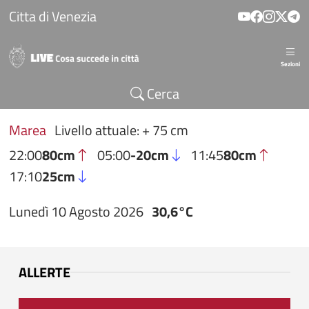
Salta al contenuto principale
Citta di Venezia
Sezioni
Cerca
Marea
Livello attuale: + 75 cm
22:00
80cm
05:00
-20cm
11:45
80cm
17:10
25cm
Lunedì 10 Agosto 2026
30,6°C
ALLERTE