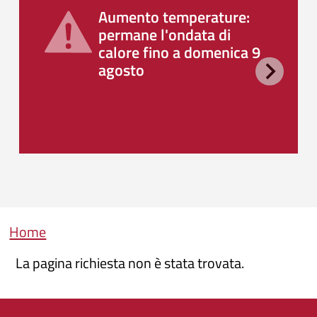
Aumento temperature:
permane l'ondata di
calore fino a domenica 9
agosto
Briciole di pane
Home
La pagina richiesta non è stata trovata.