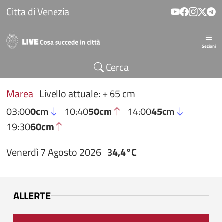
Salta al contenuto principale
Citta di Venezia
Sezioni
Cerca
Marea
Livello attuale: + 65 cm
03:00
0cm
10:40
50cm
14:00
45cm
19:30
60cm
Venerdì 7 Agosto 2026
34,4°C
ALLERTE